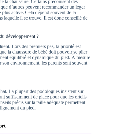
de la chaussure. Certains préconisent des
dis que d’autres peuvent recommander un léger
 plus active. Cela dépend souvent de la
laquelle il se trouve. Il est donc conseillé de
 du développement ?
uent. Lors des premiers pas, la priorité est
 que la chaussure de bébé doit pouvoir se plier
pement équilibré et dynamique du pied. À mesure
 son environnement, les parents sont souvent
chat. La plupart des podologues insistent sur
sant suffisamment de place pour que les orteils
eils précis sur la taille adéquate permettent
lignement du pied.
ort