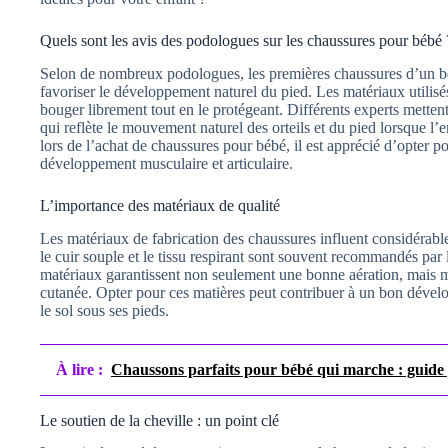
Quels sont les avis des podologues sur les chaussures pour bébé 
Selon de nombreux podologues, les premières chaussures d’un béb
favoriser le développement naturel du pied. Les matériaux utilisé
bouger librement tout en le protégeant. Différents experts metten
qui reflète le mouvement naturel des orteils et du pied lorsque 
lors de l’achat de chaussures pour bébé, il est apprécié d’opter p
développement musculaire et articulaire.
L’importance des matériaux de qualité
Les matériaux de fabrication des chaussures influent considérableme
le cuir souple et le tissu respirant sont souvent recommandés par
matériaux garantissent non seulement une bonne aération, mais mi
cutanée. Opter pour ces matières peut contribuer à un bon dévelo
le sol sous ses pieds.
À lire :
Chaussons parfaits pour bébé qui marche : guide
Le soutien de la cheville : un point clé