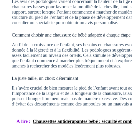
Les avis des podologues varient concernant la hauteur de la tige 
chaussures basses pour favoriser la mobilité de la cheville, tan
support, surtout lorsque l’enfant commence à marcher de manière
structure du pied de l’enfant et de la phase de développement dans 
consulter un spécialiste pour obtenir un avis personnalisé.
Comment choisir une chaussure de bébé adaptée à chaque étape
Au fil de la croissance de l’enfant, ses besoins en chaussures évol
donnée à la légèreté et à la flexibilité. Les podologues suggèrent
assez facilement au niveau des orteils. Cela stimule le dévelop
que l’enfant commence à marcher plus fréquemment et à explorer
amenés à rechercher des modèles légèrement plus robustes.
La juste taille, un choix déterminant
Il s’avère crucial de bien mesurer le pied de l’enfant avant tout a
l’importance de la largeur et de la longueur de la chaussure, lais
puissent bouger librement mais pas de manière excessive. Des cons
d’éviter des désagréments comme des ampoules ou un mauvais a
À lire :
Chaussettes antidérapantes bébé : sécurité et conf