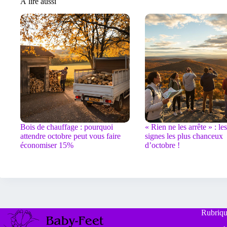
À lire aussi
Bois de chauffage : pourquoi
« Rien ne les arrête » : les
attendre octobre peut vous faire
signes les plus chanceux
économiser 15%
d’octobre !
Rubriqu