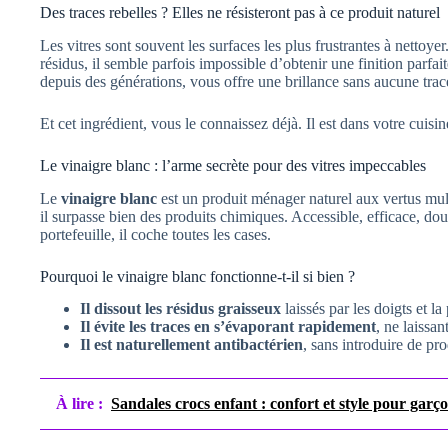
Des traces rebelles ? Elles ne résisteront pas à ce produit naturel
Les vitres sont souvent les surfaces les plus frustrantes à nettoye
résidus, il semble parfois impossible d’obtenir une finition parfai
depuis des générations, vous offre une brillance sans aucune trac
Et cet ingrédient, vous le connaissez déjà. Il est dans votre cuisi
Le vinaigre blanc : l’arme secrète pour des vitres impeccables
Le
vinaigre blanc
est un produit ménager naturel aux vertus multip
il surpasse bien des produits chimiques. Accessible, efficace, do
portefeuille, il coche toutes les cases.
Pourquoi le vinaigre blanc fonctionne-t-il si bien ?
Il dissout les résidus graisseux
laissés par les doigts et la
Il évite les traces en s’évaporant rapidement
, ne laissa
Il est naturellement antibactérien
, sans introduire de pr
À lire :
Sandales crocs enfant : confort et style pour garçon