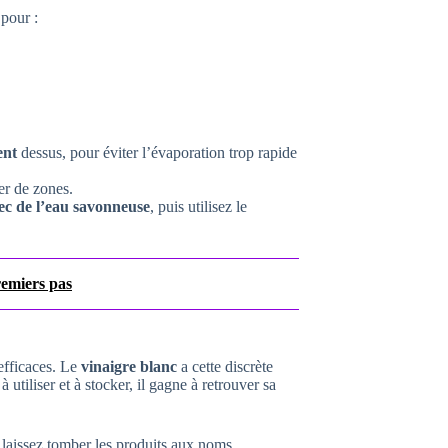
 pour :
ent
dessus, pour éviter l’évaporation trop rapide
er de zones.
ec de l’eau savonneuse
, puis utilisez le
remiers pas
 efficaces. Le
vinaigre blanc
a cette discrète
 utiliser et à stocker, il gagne à retrouver sa
 laissez tomber les produits aux noms