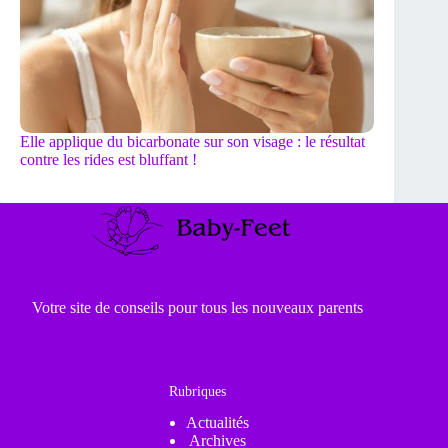
Elle applique du bicarbonate sur son visage : le résultat
contre les rides est bluffant !
Votre site de conseils pour tous les nouveaux parents
Rubriques
Actualités
Archives