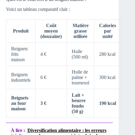
Voici un tableau comparatif clair :
Coût
Matière
Calories
Produit
moyen
grasse
par
(douzaine)
utilisée
unité
Beignets
Huile
frits
4 €
280 kcal
(500 ml)
maison
Huile de
Beignets
6 €
palme +
300 kcal
industriels
tournesol
Lait +
Beignets
beurre
au four
3 €
190 kcal
fondu
maison
(50 g)
À lire :
Diversification alimentaire : les erreurs