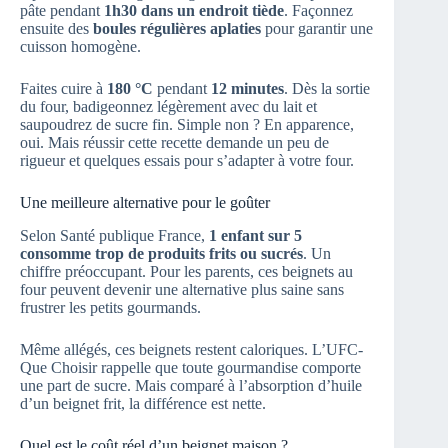
pâte pendant
1h30 dans un endroit tiède
. Façonnez
ensuite des
boules régulières aplaties
pour garantir une
cuisson homogène.
Faites cuire à
180 °C
pendant
12 minutes
. Dès la sortie
du four, badigeonnez légèrement avec du lait et
saupoudrez de sucre fin. Simple non ? En apparence,
oui. Mais réussir cette recette demande un peu de
rigueur et quelques essais pour s’adapter à votre four.
Une meilleure alternative pour le goûter
Selon Santé publique France,
1 enfant sur 5
consomme trop de produits frits ou sucrés
. Un
chiffre préoccupant. Pour les parents, ces beignets au
four peuvent devenir une alternative plus saine sans
frustrer les petits gourmands.
Même allégés, ces beignets restent caloriques. L’UFC-
Que Choisir rappelle que toute gourmandise comporte
une part de sucre. Mais comparé à l’absorption d’huile
d’un beignet frit, la différence est nette.
Quel est le coût réel d’un beignet maison ?