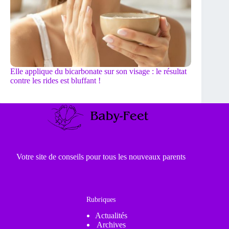
Elle applique du bicarbonate sur son visage : le résultat
contre les rides est bluffant !
Votre site de conseils pour tous les nouveaux parents
Rubriques
Actualités
Archives