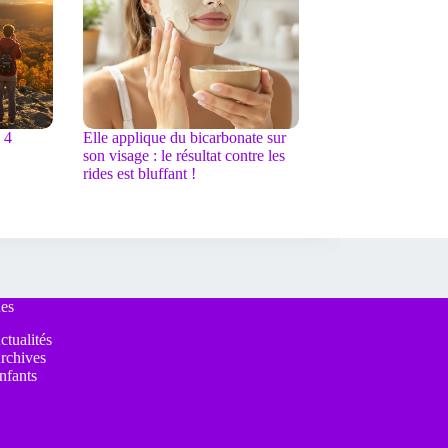
 4
Elle applique du bicarbonate sur
son visage : le résultat contre les
rides est bluffant !
es
ctualités
rchives
nfants