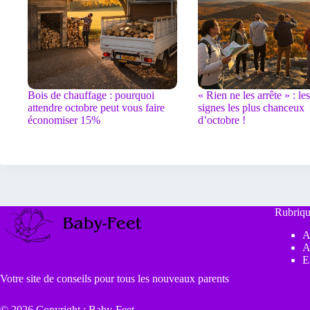
Bois de chauffage : pourquoi
« Rien ne les arrête » : les
attendre octobre peut vous faire
signes les plus chanceux
économiser 15%
d’octobre !
Rubriqu
A
A
E
Votre site de conseils pour tous les nouveaux parents
© 2026 Copyright : Baby-Feet