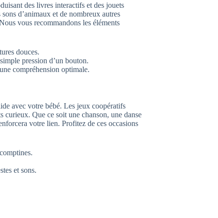
sant des livres interactifs et des jouets
es sons d’animaux et de nombreux autres
ble. Nous vous recommandons les éléments
xtures douces.
 simple pression d’un bouton.
ur une compréhension optimale.
lide avec votre bébé. Les jeux coopératifs
etits curieux. Que ce soit une chanson, une danse
nforcera votre lien. Profitez de ces occasions
 comptines.
.
stes et sons.