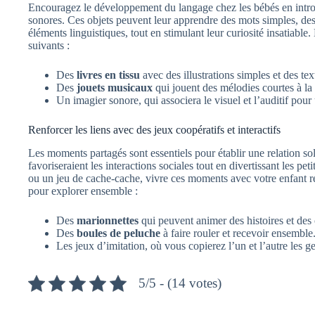
Encouragez le développement du langage chez les bébés en introdui
sonores. Ces objets peuvent leur apprendre des mots simples, d
éléments linguistiques, tout en stimulant leur curiosité insatia
suivants :
Des
livres en tissu
avec des illustrations simples et des te
Des
jouets musicaux
qui jouent des mélodies courtes à la
Un imagier sonore, qui associera le visuel et l’auditif po
Renforcer les liens avec des jeux coopératifs et interactifs
Les moments partagés sont essentiels pour établir une relation so
favoriseraient les interactions sociales tout en divertissant les p
ou un jeu de cache-cache, vivre ces moments avec votre enfant re
pour explorer ensemble :
Des
marionnettes
qui peuvent animer des histoires et des
Des
boules de peluche
à faire rouler et recevoir ensemble
Les jeux d’imitation, où vous copierez l’un et l’autre les ge
5/5 - (14 votes)